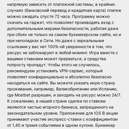
напрямую зависеть от платежной системы, в крайних
случаях (банковский перевод и кредитная карта) платеж
можно ожидать спустя 72 часа. Программу можно
скачать на гаджет, что позволяет производить вход с
дополнительными мерами безопасности, работая даже
при сбоях не только на самом букмекерском сайте, но и
при неполадках в Сети. Но даже с зеркальными
ссылками у вас нет 100%-ой уверенности в том, что
ресурс не заблокируют в любой момент. Игра вместе с
вашими ставками может прерваться, а средства
попросту пропадут. Чтобы этого не случилось,
рекомендуем установить VPN-сервис, который
позволяет конфиденциально и абсолютно безопасно
находиться на сайте. Вы можете указать иную страну
проживания, например, Великобританию или Испанию,
где Mostbet разрешен, и заходить на ресурс можно 24/7.
К сожалению, в нашей стране сделки по ставкам
являются частью игорного бизнеса, запрещенного на
законодательном уровне. Приложение для IOS В акции
принимают участие экспресс-ставки с коэффициентом
от 1,40 и тремя событиями в одном купоне. Букмекер