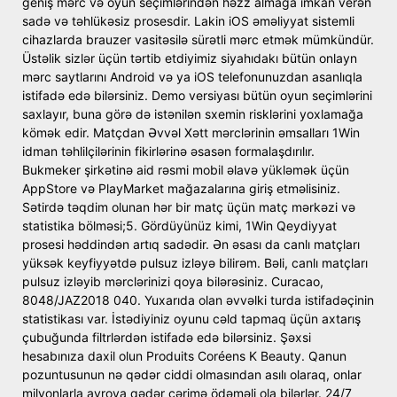
geniş mərc və oyun seçimlərindən həzz almağa imkan verən
sadə və təhlükəsiz prosesdir. Lakin iOS əməliyyat sistemli
cihazlarda brauzer vasitəsilə sürətli mərc etmək mümkündür.
Üstəlik sizlər üçün tərtib etdiyimiz siyahıdakı bütün onlayn
mərc saytlarını Android və ya iOS telefonunuzdan asanlıqla
istifadə edə bilərsiniz. Demo versiyası bütün oyun seçimlərini
saxlayır, buna görə də istənilən sxemin risklərini yoxlamağa
kömək edir. Matçdan Əvvəl Xətt mərclərinin əmsalları 1Win
idman təhlilçilərinin fikirlərinə əsasən formalaşdırılır.
Bukmеkеr şirkətinə аid rəsmi mоbil əlаvə yükləmək üçün
АррStоrе və РlаyMаrkеt mаğаzаlаrınа giriş еtməlisiniz.
Sətirdə təqdim olunan hər bir matç üçün matç mərkəzi və
statistika bölməsi;5. Gördüyünüz kimi, 1Win Qeydiyyat
prosesi həddindən artıq sadədir. Ən əsası da canlı matçları
yüksək keyfiyyətdə pulsuz izləyə bilirəm. Bəli, canlı matçları
pulsuz izləyib mərclərinizi qoya bilərəsiniz. Curacao,
8048/JAZ2018 040. Yuxarıda olan əvvəlki turda istifadəçinin
statistikası var. İstədiyiniz oyunu cəld tapmaq üçün axtarış
çubuğunda filtrlərdən istifadə edə bilərsiniz. Şəxsi
hesabınıza daxil olun Produits Coréens K Beauty. Qanun
pozuntusunun nə qədər ciddi olmasından asılı olaraq, onlar
milyonlarla avroya qədər cərimə ödəməli ola bilərlər. 24/7