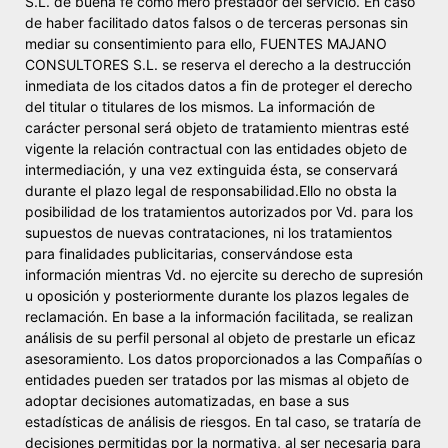
S.L. de buena fe como mero prestador del servicio. En caso
de haber facilitado datos falsos o de terceras personas sin
mediar su consentimiento para ello, FUENTES MAJANO
CONSULTORES S.L. se reserva el derecho a la destrucción
inmediata de los citados datos a fin de proteger el derecho
del titular o titulares de los mismos. La información de
carácter personal será objeto de tratamiento mientras esté
vigente la relación contractual con las entidades objeto de
intermediación, y una vez extinguida ésta, se conservará
durante el plazo legal de responsabilidad.Ello no obsta la
posibilidad de los tratamientos autorizados por Vd. para los
supuestos de nuevas contrataciones, ni los tratamientos
para finalidades publicitarias, conservándose esta
información mientras Vd. no ejercite su derecho de supresión
u oposición y posteriormente durante los plazos legales de
reclamación. En base a la información facilitada, se realizan
análisis de su perfil personal al objeto de prestarle un eficaz
asesoramiento. Los datos proporcionados a las Compañías o
entidades pueden ser tratados por las mismas al objeto de
adoptar decisiones automatizadas, en base a sus
estadísticas de análisis de riesgos. En tal caso, se trataría de
decisiones permitidas por la normativa, al ser necesaria para