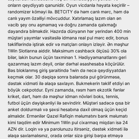
onların qeydiyyatı qanunidir. Oyun vicdanla həyata keçirilir –
randomizer köməyi ilə. BETCITY də həm canlı mərc, həm də
canlı yayım özəlliyi mövcuddur. Xatırlamaq lazım olan ən
vacib şey onu aşmamaq və doğru zamanda qalxmağı
dayandıra bilməkdir. Hazırda dünyanın hər yerindən 400 min
müştəri yayımlar vasitəsilə idmana real pul mərc edir, bonus
təkliflərində iştirak edir və matçları onlayn izləyir. Ən məşhur
1Win Slotlarına aiddir. Maksimum cashback ölçüsü 30% ola
bilər, lakin bunun üçün təxminən 1. Hədiyyəmanatlarını geri
qazanmaq lazım deyil, onlar dərhal əsashesaba köçürülür.
Bəs bloklanmış giriş şəraitində 1win də necə qeydiyyatdan
keçmək olar. 30 dəqiqə sonra balansda pul görünməsə,
dəstək xidməti ilə əlaqə saxlayın. Bukmekerin təklif etdiyi ən
böyük cekpotdur. Eyni zamanda, rəsm həm ekzotik fənlər
kriket, dart, həm də məşhur idman növləri boks, tennis,
futbol üçün dəyişkənliyi ilə sevindirir. Müştəri sadəcə qısa bir
anket doldurmalı və şəxsi hesabına daxil olmaq üçün keçid
almalıdır. Ermənilər Qazel Rafiqin məlumatını bank məlumatı
kimi təqdim edir Minimum 1Win pul cixarmaq miqdarı isə 24
AZN dir. Loqin və ya parolunuzu itirsəniz, dəstək xidməti ilə
əlaqə saxlamalısınız, orada onlar sizə girişi bərpa etməyə