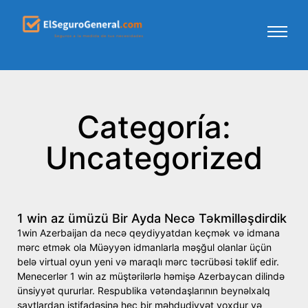
Categoría:
Uncategorized
1 win az ümüzü Bir Ayda Necə Təkmilləşdirdik
1win Azerbaijan da necə qeydiyyatdan keçmək və idmana
mərc etmək ola Müəyyən idmanlarla məşğul olanlar üçün
belə virtual oyun yeni və maraqlı mərc təcrübəsi təklif edir.
Menecerlər 1 win az müştərilərlə həmişə Azerbaycan dilində
ünsiyyət qururlar. Respublika vətəndaşlarının beynəlxalq
saytlardan istifadəsinə heç bir məhdudiyyət yoxdur və