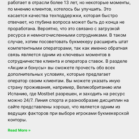
работает в отрасли более 13 лет, но некоторые моменты,
по мнению клиентов, хотелось бы улучшить. Это
касается качества техподдержки, которая быстро
отвечает, но глубина вопроса может быть до конца не
проработана. Вероятно, что это связано с загрузкой
ресурса и немногочисленными сотрудниками. В таком
случае, хотим посоветовать букмекеру расширить штат
компетентными операторами, так как именно обратная
связь является одним из ключевых моментов в
сотрудничестве клиента и оператора ставок. В разделе
«Акции и бонусы» вы сможете прочесть обо всех
дополнительных условиях, которые предлагает
оператор своим клиентам. Вы можете указать иную
страну проживания, например, Великобританию или
Испанию, где Mostbet разрешен, и заходить на ресурс
можно 24/7. Линия спорта и разнообразие дисциплин на
сайте представлены хорошо, что является одним из
ведущих факторов при выборе игроками букмекерской
конторы.
Read More »