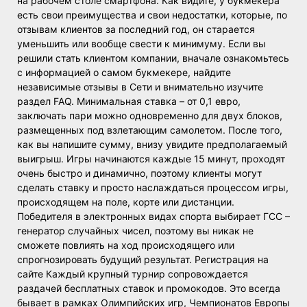
на рабочем столе смартфона. Как видите, у букмекера
есть свои преимущества и свои недостатки, которые, по
отзывам клиентов за последний год, он старается
уменьшить или вообще свести к минимуму. Если вы
решили стать клиентом компании, вначале ознакомьтесь
с информацией о самом букмекере, найдите
независимые отзывы в Сети и внимательно изучите
раздел FAQ. Минимальная ставка – от 0,1 евро,
заключать пари можно одновременно для двух блоков,
размещенных под взлетающим самолетом. После того,
как вы напишите сумму, внизу увидите предполагаемый
выигрыш. Игры начинаются каждые 15 минут, проходят
очень быстро и динамично, поэтому клиенты могут
сделать ставку и просто наслаждаться процессом игры,
происходящем на поле, корте или дистанции.
Победителя в электронных видах спорта выбирает ГСС –
генератор случайных чисел, поэтому вы никак не
сможете повлиять на ход происходящего или
спрогнозировать будущий результат. Регистрация на
сайте Каждый крупный турнир сопровождается
раздачей бесплатных ставок и промокодов. Это всегда
бывает в рамках Олимпийских игр, Чемпионатов Европы