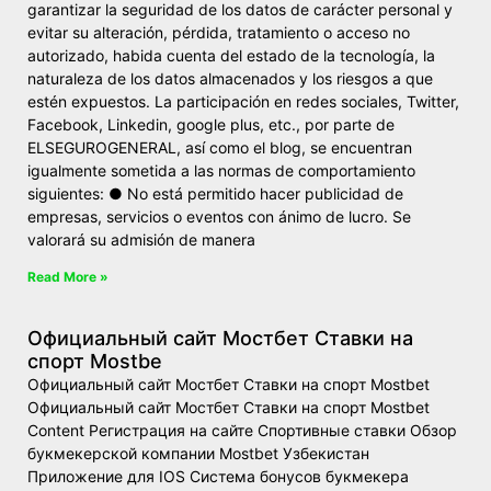
garantizar la seguridad de los datos de carácter personal y
evitar su alteración, pérdida, tratamiento o acceso no
autorizado, habida cuenta del estado de la tecnología, la
naturaleza de los datos almacenados y los riesgos a que
estén expuestos. La participación en redes sociales, Twitter,
Facebook, Linkedin, google plus, etc., por parte de
ELSEGUROGENERAL, así como el blog, se encuentran
igualmente sometida a las normas de comportamiento
siguientes: ● No está permitido hacer publicidad de
empresas, servicios o eventos con ánimo de lucro. Se
valorará su admisión de manera
Read More »
Официальный сайт Мостбет Ставки на
спорт Mostbe
Официальный сайт Мостбет Ставки на спорт Mostbet
Официальный сайт Мостбет Ставки на спорт Mostbet
Content Регистрация на сайте Спортивные ставки Обзор
букмекерской компании Mostbet Узбекистан
Приложение для IOS Система бонусов букмекера