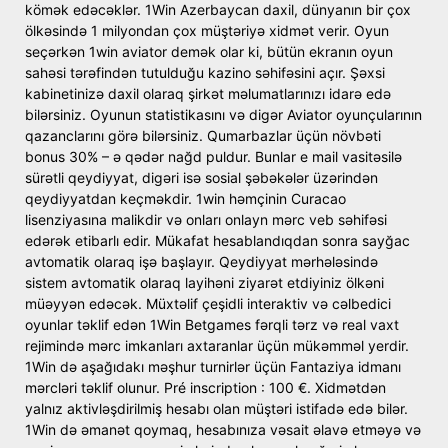
kömək edəcəklər. 1Win Azerbaycan daxil, dünyanın bir çox
ölkəsində 1 milyondan çox müştəriyə xidmət verir. Oyun
seçərkən 1win aviator demək olar ki, bütün ekranın oyun
sahəsi tərəfindən tutulduğu kazino səhifəsini açır. Şəxsi
kabinetinizə daxil olaraq şirkət məlumatlarınızı idarə edə
bilərsiniz. Oyunun statistikasını və digər Aviator oyunçularının
qazanclarını görə bilərsiniz. Qumarbazlar üçün növbəti
bonus 30% – ə qədər nağd puldur. Bunlar e mail vasitəsilə
sürətli qeydiyyat, digəri isə sosial şəbəkələr üzərindən
qeydiyyatdan keçməkdir. 1win həmçinin Curacao
lisenziyasına malikdir və onları onlayn mərc veb səhifəsi
edərək etibarlı edir. Mükafat hesablandıqdan sonra sayğac
avtomatik olaraq işə başlayır. Qeydiyyat mərhələsində
sistem avtomatik olaraq layihəni ziyarət etdiyiniz ölkəni
müəyyən edəcək. Müxtəlif çeşidli interaktiv və cəlbedici
oyunlar təklif edən 1Win Betgames fərqli tərz və real vaxt
rejimində mərc imkanları axtaranlar üçün mükəmməl yerdir.
1Win də aşağıdakı məşhur turnirlər üçün Fantaziya idmanı
mərcləri təklif olunur. Pré inscription : 100 €. Xidmətdən
yalnız aktivləşdirilmiş hesabı olan müştəri istifadə edə bilər.
1Win də əmanət qoymaq, hesabınıza vəsait əlavə etməyə və